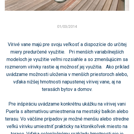
01/03/2014
Vírivé vane majú pre svoju veľkosť a dispozície do určitej
miery predurčené využitie. Pri menších variabilnejších
modeloch je využitie veľmi rozsiahle a so zmenšujúcim sa
rozmerom vírivky rastie aj možnosť jej využitia. Ako príklad
uvádzame možnosti uloženia v menších priestoroch alebo,
vďaka nižšej hmotnosti napustenej vírivej vane, aj na
terasách bytov a domov.
Pre inšpiráciu uvádzame konkrétnu ukážku na vírivej vani
Puerla s alternatívou umiestnenia na mestský balkón alebo
terasu. Vo väčšine prípadov je možné menšiu alebo stredne
veľkú vírivku umiestniť prakticky na ktorékoľvek miesto na
terase. Vďaka celoplošnému rozkladu hmotnosti nie je