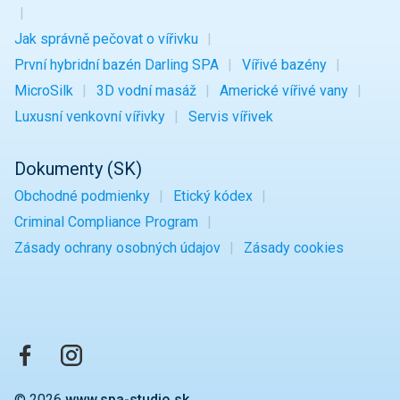
Jak správně pečovat o vířivku
První hybridní bazén Darling SPA
Vířivé bazény
MicroSilk
3D vodní masáž
Americké vířivé vany
Luxusní venkovní vířivky
Servis vířivek
Dokumenty (SK)
Obchodné podmienky
Etický kódex
Criminal Compliance Program
Zásady ochrany osobných údajov
Zásady cookies
© 2026
www.spa-studio.sk