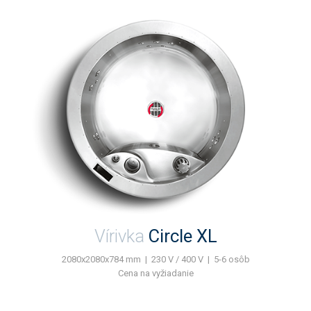
Vírivka
Circle XL
2080x2080x784 mm | 230 V / 400 V | 5-6 osôb
Cena na vyžiadanie