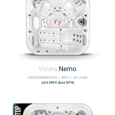
Vírivka
Nemo
2000x2000x920 mm | 400 V | 3+1 osôb
od 5 399 € (bez DPH)