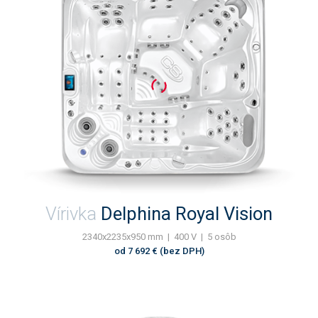
Vírivka
Delphina Royal Vision
2340x2235x950 mm | 400 V | 5 osôb
od 7 692 € (bez DPH)