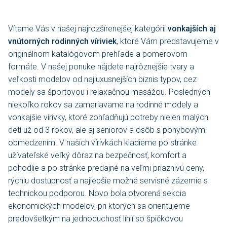
Vítame Vás v našej najrozšírenejšej kategórii
vonkajších aj
vnútorných rodinných víriviek
, ktoré Vám predstavujeme v
originálnom katalógovom prehľade a pomerovom
formáte. V našej ponuke nájdete najrôznejšie tvary a
veľkosti modelov od najluxusnejších biznis typov, cez
modely sa športovou i relaxačnou masážou. Posledných
niekoľko rokov sa zameriavame na rodinné modely a
vonkajšie vírivky, ktoré zohľadňujú potreby nielen malých
detí už od 3 rokov, ale aj seniorov a osôb s pohybovým
obmedzením. V našich vírivkách kladieme po stránke
užívateľské veľký dôraz na bezpečnosť, komfort a
pohodlie a po stránke predajné na veľmi priaznivú ceny,
rýchlu dostupnosť a najlepšie možné servisné zázemie s
technickou podporou. Novo bola otvorená sekcia
ekonomických modelov, pri ktorých sa orientujeme
predovšetkým na jednoduchosť línií so špičkovou