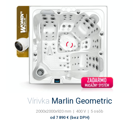
Vírivka
Marlin Geometric
2000x2000x920 mm | 400 V | 5 osôb
od 7 890 € (bez DPH)