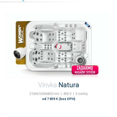
Vírivka
Natura
2160x1650x820 mm | 400 V | 3 osoby
od 7 859 € (bez DPH)