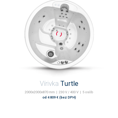
Vírivka
Turtle
2000x2000x870 mm | 230 V / 400 V | 5 osôb
od 4 809 € (bez DPH)