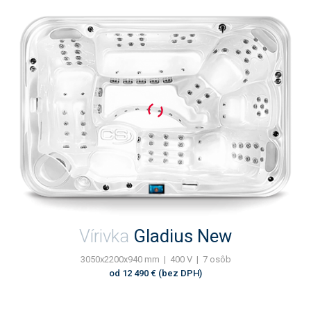
Vírivka
Gladius New
3050x2200x940 mm | 400 V | 7 osôb
od 12 490 € (bez DPH)