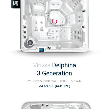
Vírivka
Delphina
3 Generation
2300x2160x920 mm | 400 V | 5 osôb
od 6 979 € (bez DPH)