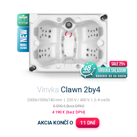
Vírivka
Clawn 2by4
2000x1500x740 mm | 230 V / 400 V | 2-4 osôb
5 590 € (bez DPH)
4 190 € (bez DPH)
AKCIA KONČÍ O
11 DNÍ