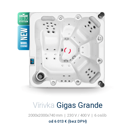
Vírivka
Gigas Grande
2000x2000x740 mm | 230 V / 400 V | 6 osôb
od 6 013 € (bez DPH)