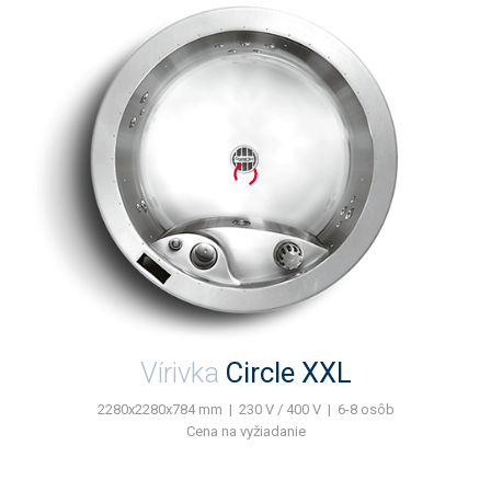
Vírivka
Circle XXL
2280x2280x784 mm | 230 V / 400 V | 6-8 osôb
Cena na vyžiadanie