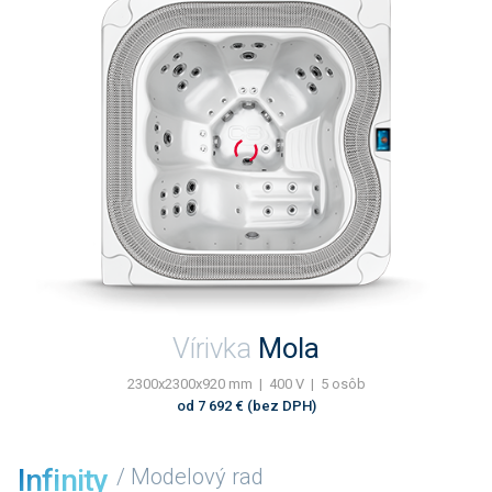
Vírivka
Mola
2300x2300x920 mm | 400 V | 5 osôb
od 7 692 € (bez DPH)
Infinity
/ Modelový rad