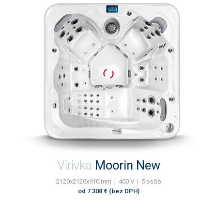
Vírivka
Moorin New
2120x2120x910 mm | 400 V | 5 osôb
od 7 308 € (bez DPH)