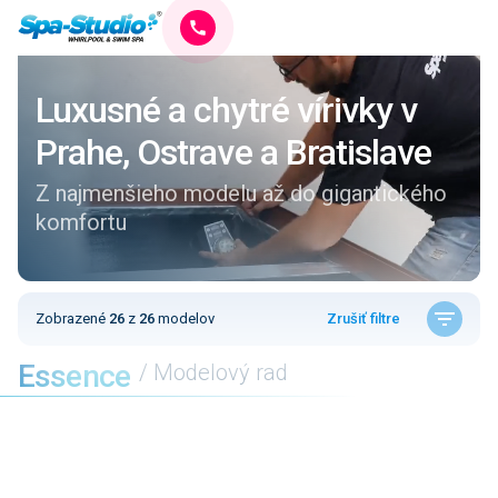
Luxusné a chytré vírivky v
Prahe, Ostrave a Bratislave
Z najmenšieho modelu až do gigantického
komfortu
Zobrazené
26
z
26
modelov
Zrušiť filtre
Essence
/ Modelový rad