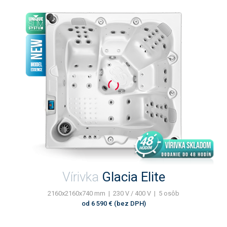
Vírivka
Glacia Elite
2160x2160x740 mm | 230 V / 400 V | 5 osôb
od 6 590 € (bez DPH)