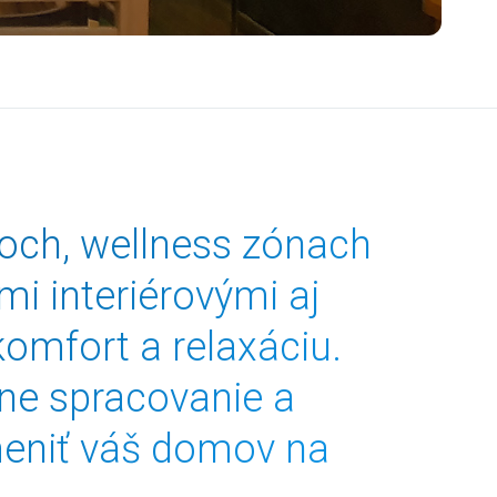
moch, wellness zónach
i interiérovými aj
omfort a relaxáciu.
zne spracovanie a
meniť váš domov na