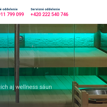
é oddelenie
Servisné oddelenie
911 799 099
+420 222 540 746
cich aj wellness sáun