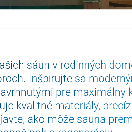
u našich sáun v rodinných do
roch. Inšpirujte sa moderným
avrhnutými pre maximálny k
je kvalitné materiály, precí
javte, ako môže sauna pre