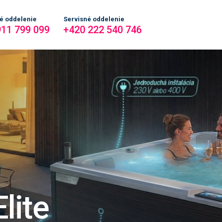
é oddelenie
Servisné oddelenie
911 799 099
+420 222 540 746
lite