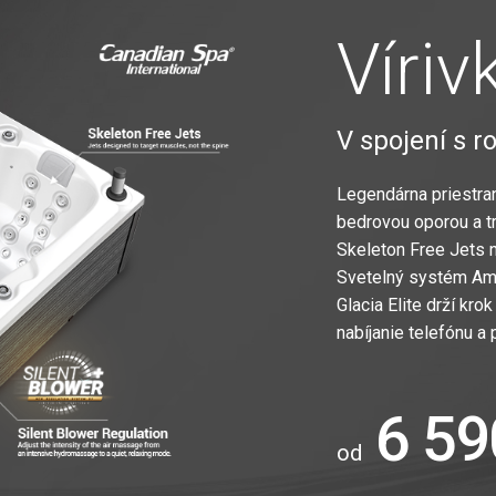
Víriv
V spojení s r
Legendárna priestran
bedrovou oporou a t
Skeleton Free Jets n
Svetelný systém Ama
Glacia Elite drží kr
nabíjanie telefónu a
6 59
od