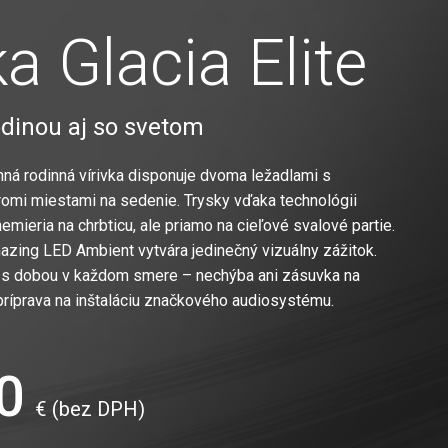
ka Glacia Elite
odinou aj so svetom
ná rodinná vírivka disponuje dvoma ležadlami s
romi miestami na sedenie. Trysky vďaka technológii
emieria na chrbticu, ale priamo na cieľové svalové partie.
zing LED Ambient vytvára jedinečný vizuálny zážitok.
ok s dobou v každom smere – nechýba ani zásuvka na
 príprava na inštaláciu značkového audiosystému.
0
€
(bez DPH)