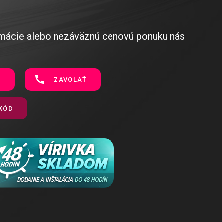
ormácie alebo nezáväznú cenovú ponuku nás
C
ZAVOLAŤ
 KÓD