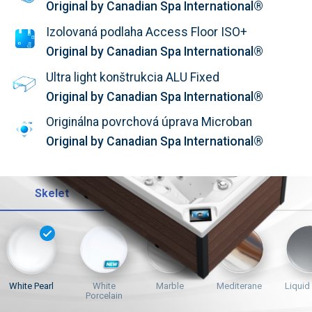
Original by Canadian Spa International®
Izolovaná podlaha Access Floor ISO+
Original by Canadian Spa International®
Ultra light konštrukcia ALU Fixed
Original by Canadian Spa International®
Originálna povrchová úprava Microban
Original by Canadian Spa International®
Skelet
Opláštění
Trysky
White Pearl
White
Marble
Mediterane
Liquid
Porcelain