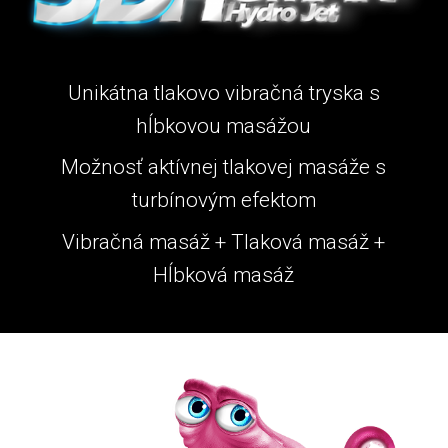
Unikátna tlakovo vibračná tryska s
hĺbkovou masážou
Možnosť aktívnej tlakovej masáže s
turbínovým efektom
Vibračná masáž + Tlaková masáž +
Hĺbková masáž