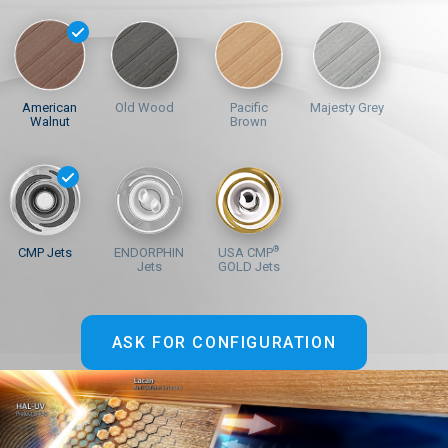
American
Old Wood
Pacific
Majesty Grey
Walnut
Brown
®
CMP Jets
ENDORPHIN
USA CMP
Jets
GOLD Jets
ASK FOR CONFIGURATION