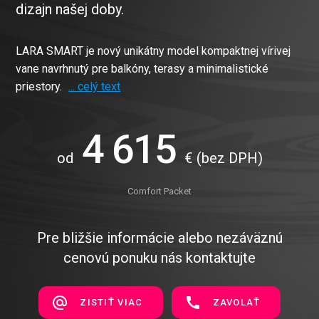
dizajn našej doby.
LARA SMART je nový unikátny model kompaktnej vírivej
vane navrhnutý pre balkóny, terasy a minimalistické
priestory.
... celý text
4 615
od
€
(bez DPH)
Comfort Packet
Pre bližšie informácie alebo nezáväznú
cenovú ponuku nás kontaktujte
ZISTIŤ VIAC
ZAVOLAŤ