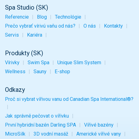
Spa Studio (SK)
Referencie
Blog
Technológie
Prečo vybrať vírivú vaňu od nás?
O nás
Kontakty
Servis
Kariéra
Produkty (SK)
Vírivky
Swim Spa
Unique Slim System
Wellness
Sauny
E-shop
Odkazy
Proč si vybrat vířivou vanu od Canadian Spa International®?
Jak správně pečovat o vířivku
První hybridní bazén Darling SPA
Vířivé bazény
MicroSilk
3D vodní masáž
Americké vířivé vany