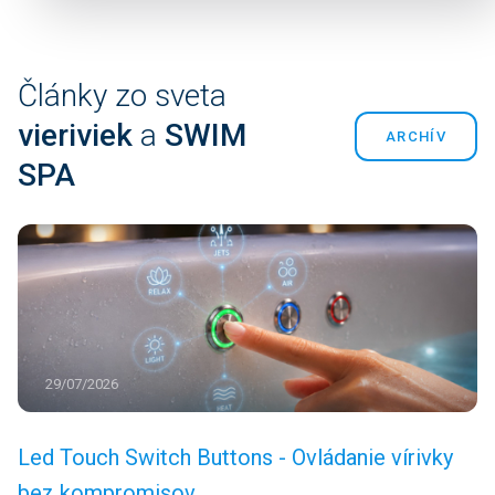
Články zo sveta
vieriviek
a
SWIM
SPA
29/07/2026
Led Touch Switch Buttons - Ovládanie vírivky
bez kompromisov