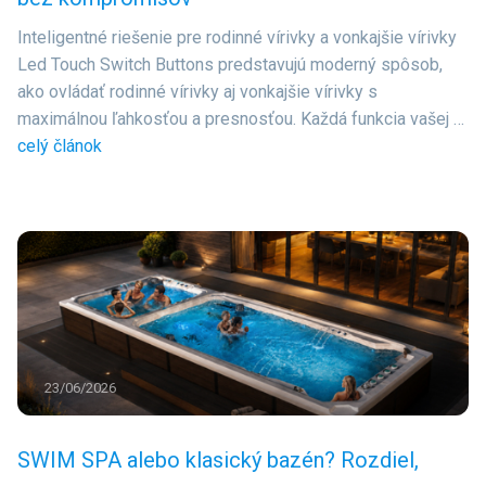
Inteligentné riešenie pre rodinné vírivky a vonkajšie vírivky
Led Touch Switch Buttons predstavujú moderný spôsob,
ako ovládať rodinné vírivky aj vonkajšie vírivky s
maximálnou ľahkosťou a presnosťou. Každá funkcia vašej …
celý článok
23/06/2026
SWIM SPA alebo klasický bazén? Rozdiel,