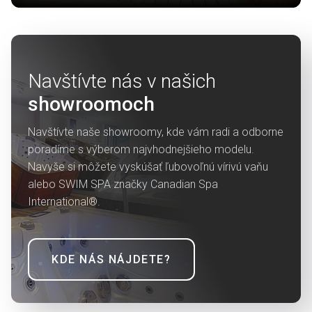
Navštívte nás v našich
showroomoch
Navštívte naše showroomy, kde vám radi a odborne
poradíme s výberom najvhodnejšieho modelu.
Navyše si môžete vyskúšať ľubovoľnú vírivú vaňu
alebo SWIM SPA značky Canadian Spa
International®.
KDE NÁS NÁJDETE?