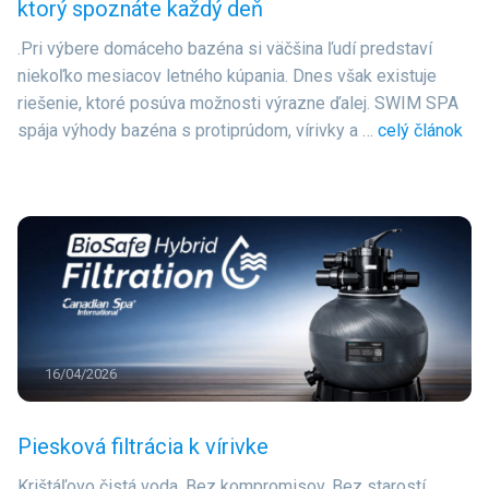
ktorý spoznáte každý deň
.Pri výbere domáceho bazéna si väčšina ľudí predstaví
niekoľko mesiacov letného kúpania. Dnes však existuje
riešenie, ktoré posúva možnosti výrazne ďalej. SWIM SPA
spája výhody bazéna s protiprúdom, vírivky a …
celý článok
16/04/2026
Piesková filtrácia k vírivke
Krištáľovo čistá voda. Bez kompromisov. Bez starostí.